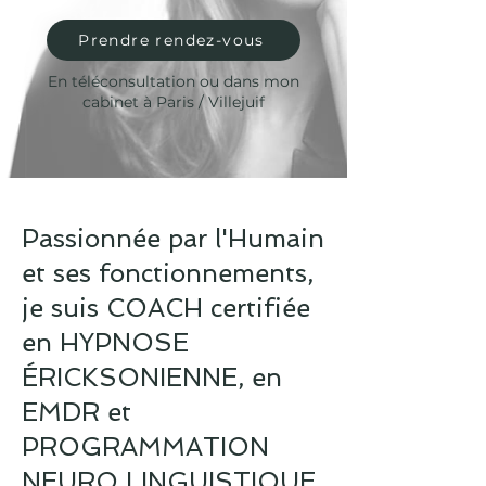
Prendre rendez-vous
En téléconsultation ou dans mon
cabinet à Paris / Villejuif
Passionnée par l'Humain
et ses fonctionnements,
je suis COACH certifiée
en HYPNOSE
ÉRICKSONIENNE, en
EMDR et
PROGRAMMATION
NEURO LINGUISTIQUE.