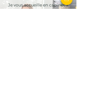
Je vous accueille en cabinet à
Paris / Villejuif ou en
téléconsultation.
Prendre rendez-vous
Me contacter
Emilie Delétré
HYPNOSE - EMDR - PNL
Formations, Coaching,
Cabinet
Paris / Villejuif
coach.emiliedeletre@gmail.com