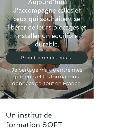
Aujourd'hui,
J'accompagne celles et
ceux qui souhaitent se
libérer de leurs blocages et
installer un équilibre
durable.
Prendre rendez-vous
Je partage ma vie entre mes
patients et les formations
données partout en France.
Un institut de
formation SOFT