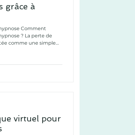
s grâce à
 l'hypnose Comment
'hypnose ? La perte de
ntée comme une simple
nger moins, bouger
a durée. Pourtant, de
nstatent qu’après
los reviennent rapidement
oi est-il si difficile de
ment ? Parce que
 pas uniquement de la
virtuel pour
s