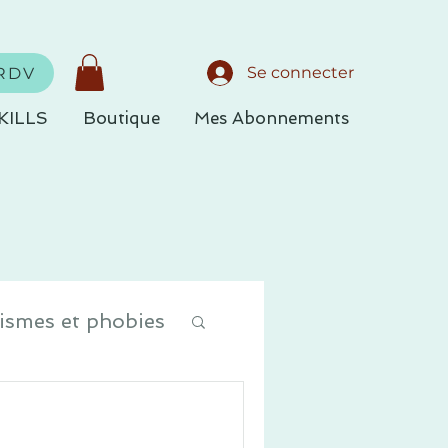
Se connecter
RDV
KILLS
Boutique
Mes Abonnements
ismes et phobies
se et EMDR