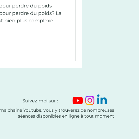
 pour perdre du poids
nt bien plus complexe
’alimentation. Beaucoup
es régimes, le contrôle
ions sans réussir à obtenir
ans de nombreux cas, le
niquement de la
u fonctionnement
 inconscientes et de la
Suivez moi sur :
ma chaîne Youtube, vous y trouverez de nombreuses
séances disponibles en ligne à tout moment