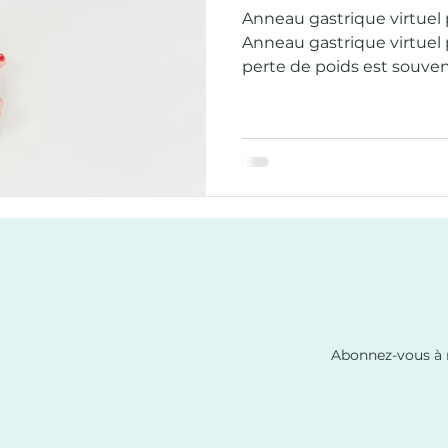
Anneau gastrique virtuel
Anneau gastrique virtuel pour perdre du poids? La
perte de poids est souve
qu’une simple question d
de personnes ont essayé l
alimentaire ou les restrict
des résultats durables. D
problème ne vient pas u
nourriture, mais aussi d
émotionnel, des habitudes
relatio
Abonnez-vous à 