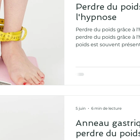
Perdre du poid
l'hypnose
Perdre du poids grâce à
perdre du poids grâce à l
poids est souvent prése
question de volonté : ma
davantage et tenir dans l
nombreuses personnes co
plusieurs régimes, les ki
malgré leurs efforts. Pourqu
perdre du poids durable
l’alimentation ne dépend
faim physique. Elle est
5 juin
6 min de lecture
Anneau gastrique 
perdre du poid